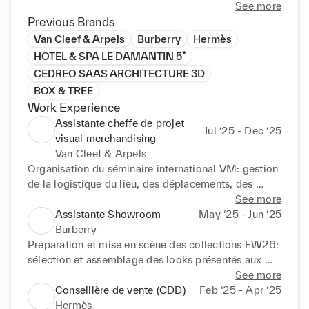
See more
Previous Brands
Van Cleef & Arpels
Burberry
Hermès
HOTEL & SPA LE DAMANTIN 5*
CEDREO SAAS ARCHITECTURE 3D
BOX & TREE
Work Experience
Assistante cheffe de projet
Jul ‘25 - Dec ‘25
visual merchandising
Van Cleef & Arpels
Organisation du séminaire international VM: gestion 
de la logistique du lieu, des déplacements, des 
animations. Communication et coordination des 
See more
participants. Développement de PLV 
Assistante Showroom
May ‘25 - Jun ‘25
institutionnelles (joaillerie, haute joaillerie, 
Burberry
horlogerie): participation à la création d'outils 
Préparation et mise en scène des collections FW26: 
permanents, rédaction des briefs fournisseurs, suivi 
sélection et assemblage des looks présentés aux 
du développement, validation des prototypes pour 
acheteurs internationaux et aux équipes internes 
See more
mise en production et veille. Élaboration des 
venues du HQ londonien. Coordination des 
Conseillère de vente (CDD)
Feb ‘25 - Apr ‘25
guidelines internationales : rédaction et mise en 
mannequins et des looks pour les rendez-vous 
Hermès