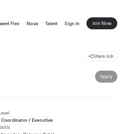
Join Now
weet Flex
Nova
Talent
Sign In
Share Job
Apply
Level
Coordinator / Executive
Skills